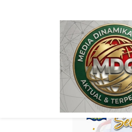
HOME
WITHOUT LABEL
DUA NAMA SISWA
Dua Nama Siswa-
Paskibraka Tingk
Media Dinamika Global