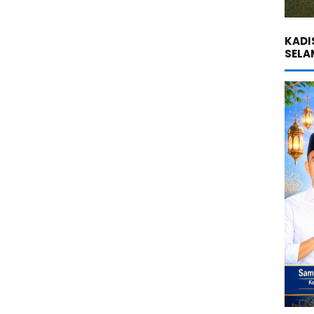
KADI
SELA