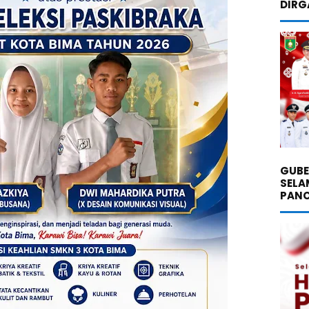
DIRG
GUBE
SELA
PANC