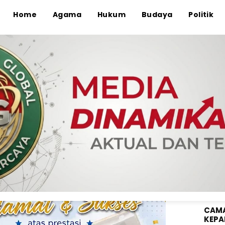
Home
Agama
Hukum
Budaya
Politik
ANGG
-SISWI SMKN 3 YANG LULUS PASKIBRAKA TINGKAT KOTA BIMA
WAHY
KE-8
Siswi SMKN 3 Yang Lulus
at Kota Bima
CAMA
KEPA