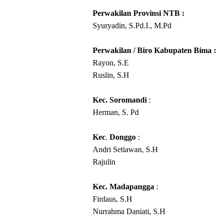
Perwakilan Provinsi NTB :
Syuryadin, S.Pd.I., M.Pd
Perwakilan / Biro Kabupaten Bima :
Rayon, S.E
Ruslin, S.H
Kec. Soromandi
:
Herman, S. Pd
Kec
.
Donggo
:
Andri Setiawan, S.H
Rajulin
Kec. Madapangga
:
Firdaus, S.H
Nurrahma Daniati, S.H