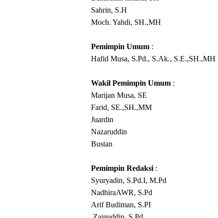
Sahrin, S.H
Moch. Yahdi, SH.,MH
Pemimpin Umum
:
Hafid Musa, S.Pd., S.Ak., S.E.,SH.,MH
Wakil
Pemimpin Umum
:
Marijan Musa, SE
Farid, SE.,SH.,MM
Juardin
Nazaruddin
Bustan
Pemimpin Redaksi
:
Syuryadin, S.Pd.I
, M.Pd
NadhiraAWR, S.Pd
Arif Budiman, S.PI
Zainuddin, S.Pd