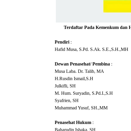
Terdaftar Pada Kemenkum dan
Pendiri
:
Hafid Musa, S.Pd. S.Ak. S.E.,S.H.,MH
Dewan Penasehat/ Pembina
:
Musa Laba. Dr. Talib, MA
H.Rusdin Ismail,S.H
Julkifli, SH
M. Hum. Suryadin, S.Pd.I.,
S.H
Syafrien
, SH
Muhammad Yusuf, SH.,MM
Penasehat Hukum
:
Baharudin Ishaka, SH