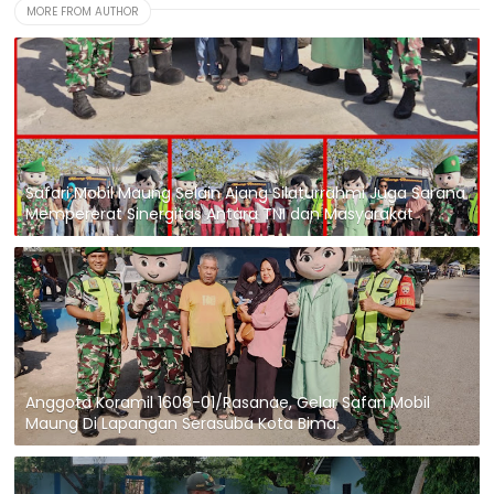
MORE FROM AUTHOR
Safari Mobil Maung Selain Ajang Silaturrahmi Juga Sarana
Mempererat Sinergitas Antara TNI dan Masyarakat
Anggota Koramil 1608-01/Rasanae, Gelar Safari Mobil
Maung Di Lapangan Serasuba Kota Bima.