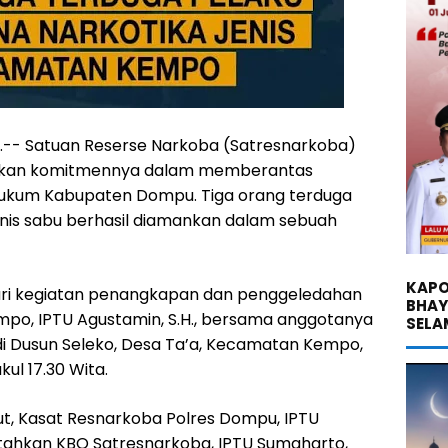
d.-- Satuan Reserse Narkoba (Satresnarkoba)
kkan komitmennya dalam memberantas
 hukum Kabupaten Dompu. Tiga orang terduga
jenis sabu berhasil diamankan dalam sebuah
KAPO
ri kegiatan penangkapan dan penggeledahan
BHA
mpo, IPTU Agustamin, S.H., bersama anggotanya
SELA
di Dusun Seleko, Desa Ta’a, Kecamatan Kempo,
ul 17.30 Wita.
but, Kasat Resnarkoba Polres Dompu, IPTU
ntahkan KBO Satresnarkoba, IPTU Sumaharto,