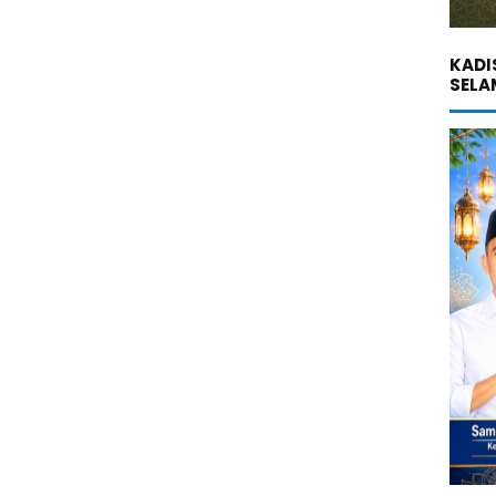
KADI
SELA