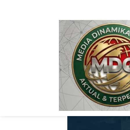
HOME
WITHOUT LABEL
Satresnarkoba 
Tiga Terduga Pel
Narkotika Jenis 
Kempo
Media Dinamika Global