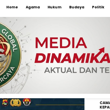
Home
Agama
Hukum
Budaya
Politik
ANGG
WAHY
KE-8
Polres Dompu Amankan
aku Tindak Pidana
Sabu di Kecamatan
CAMA
KEPA