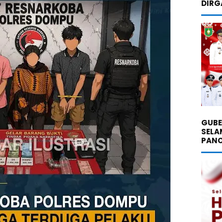
DIRG
GUBE
SELA
PANC