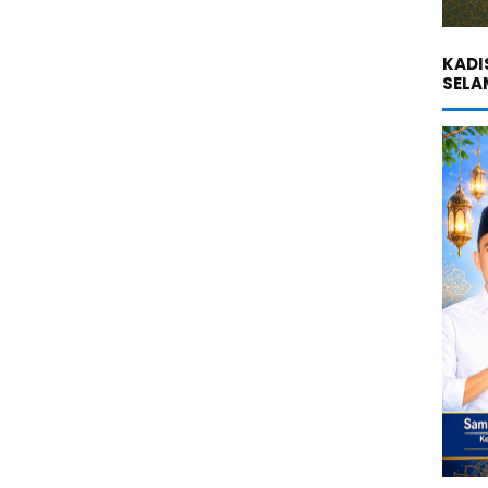
KADI
SELA