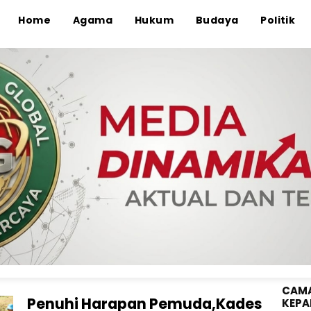
Home
Agama
Hukum
Budaya
Politik
ANGG
WAHY
KE-8
Ketua IPSI Kota Bima Buka
Kejuaraan Seleksi Atlet Pencak
Silat Se-Kota Bima Menuju
PORPROV.
Media Dinamika Global
Kota Bima. Media Dinamika Glibal.Id_ Matangkan
strategi persiapan atlet Pencak Silat Kota Bima. K
...
CAMA
Penuhi Harapan Pemuda,Kades
KEPA