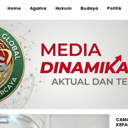
Home
Agama
Hukum
Budaya
Politik
ANGG
WAHY
KE-8
 (Muspika) Gelar Safari
un Riando Desa Sai
mandi Kab, Bima
ma
CAMA
KEPA