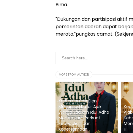
Bima.
"Dukungan dan partisipasi aktif
pemerintah daerah dapat berjal
merata,"pungkas camat. (Sekje
MORE FROM AUTHOR
Kades Sambik Elen
Muhamad Katur Ajak
Kepa
Warga Jadikan Idul Adha
Ajak
Momentum Perkuat
Keb
Kepedulian dan
Mom
Kebersamaan
H