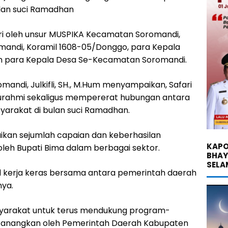
lan suci Ramadhan
iri oleh unsur MUSPIKA Kecamatan Soromandi,
omandi, Koramil 1608-05/Donggo, para Kepala
an para Kepala Desa Se-Kecamatan Soromandi.
di, Julkifli, SH., M.Hum menyampaikan, Safari
aturahmi sekaligus mempererat hubungan antara
arakat di bulan suci Ramadhan.
ikan sejumlah capaian dan keberhasilan
KAPO
leh Bupati Bima dalam berbagai sektor.
BHA
SELA
il kerja keras bersama antara pemerintah daerah
ya.
syarakat untuk terus mendukung program-
anangkan oleh Pemerintah Daerah Kabupaten