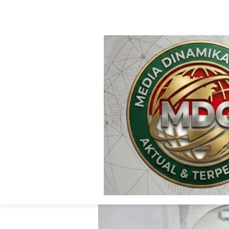
HOME
AGAMA
Camat Soromandi
Ramadhan di Dus
Kecamatan Soro
Media Dinamika Global
Aga