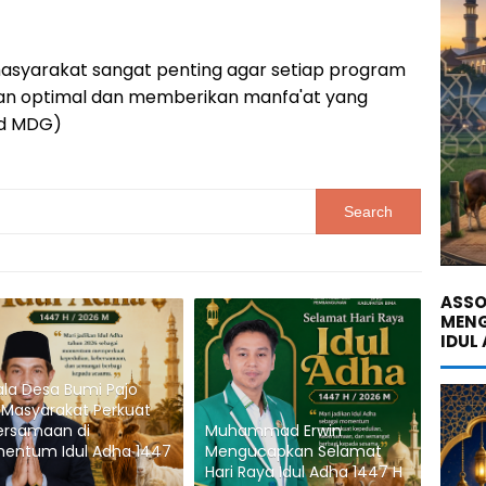
 masyarakat sangat penting agar setiap program
an optimal dan memberikan manfa'at yang
nd MDG)
ASSO
MENG
IDUL
la Desa Bumi Pajo
 Masyarakat Perkuat
ersamaan di
Muhammad Erwin
entum Idul Adha 1447
Mengucapkan Selamat
Hari Raya Idul Adha 1447 H