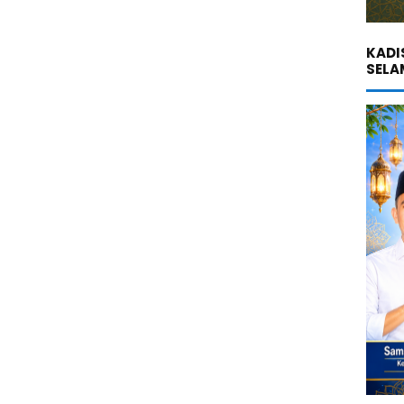
KADI
SELA