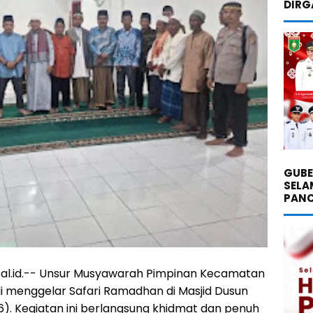
DIRG
GUBE
SELA
PANC
bal.id.-- Unsur Musyawarah Pimpinan Kecamatan
menggelar Safari Ramadhan di Masjid Dusun
26). Kegiatan ini berlangsung khidmat dan penuh