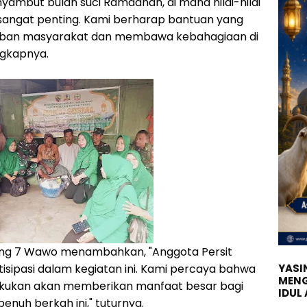
yambut bulan suci Ramadhan, di mana nilai-nilai
 sangat penting. Kami berharap bantuan yang
eban masyarakat dan membawa kebahagiaan di
ngkapnya.
nting 7 Wawo menambahkan, "Anggota Persit
isipasi dalam kegiatan ini. Kami percaya bahwa
YASIN
MENG
lakukan akan memberikan manfaat besar bagi
IDUL
enuh berkah ini," tuturnya.