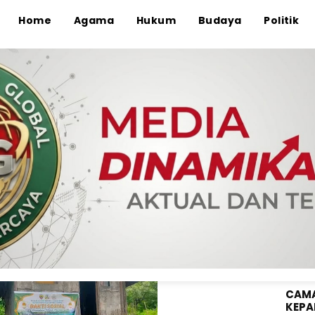
Home
Agama
Hukum
Budaya
Politik
ANGG
WAHY
KE-8
madhan : Koramil 1608-
it Ranting 7 Bagikan
osramil Wera
CAMA
KEPA