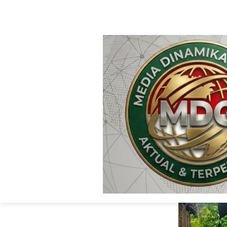
HOME
WITHOUT LABEL
Bhakti Sosial Ra
06/Wawo dan Pers
Kepedulian Ke P
Media Dinamika Global