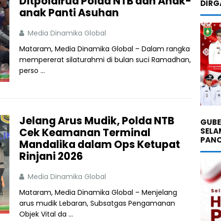
Ditpolairud Polda NTB dan Anak-
DIRG
anak Panti Asuhan
Media Dinamika Global
Mataram, Media Dinamika Global – Dalam rangka
mempererat silaturahmi di bulan suci Ramadhan,
perso ...
Jelang Arus Mudik, Polda NTB
GUBE
Cek Keamanan Terminal
SELA
PANC
Mandalika dalam Ops Ketupat
Rinjani 2026
Media Dinamika Global
Mataram, Media Dinamika Global – Menjelang
arus mudik Lebaran, Subsatgas Pengamanan
Objek Vital da ...