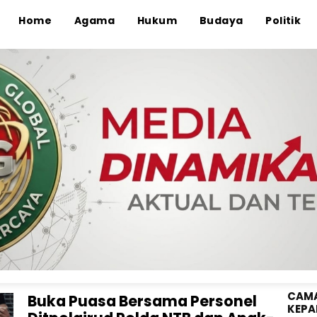
Home
Agama
Hukum
Budaya
Politik
ANGG
WAHY
KE-8
Gubernur Iqbal: Desa Berdaya
Hadir Entaskan Kemiskinan
Ekstrem
Media Dinamika Global
Sumbawa Barat, Media Dinamika Global – Di balik
bentang alam yang mempesona, kawasan barat
pulau S ...
CAMA
Buka Puasa Bersama Personel
KEPA