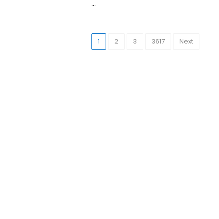
...
1
2
3
3617
Next