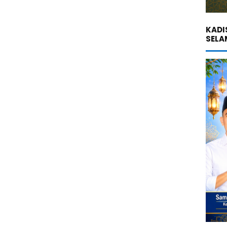
KADI
SELA