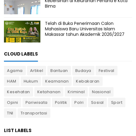
Kebersihan di Kelurahan Penana'e Kota
Bima
Telah di Buka Penerimaan Calon
Mahasiswa Baru Universitas Islam
Makassar tahun Akademik 2026/2027
CLOUD LABELS
Agama
Artikel
Bantuan
Budaya
Festival
HAM
Hukum
Keamanan
Kebakaran
Kesehatan
Ketahanan
Kriminal
Nasional
Opini
Pariwisata
Politik
Polri
Sosial
Sport
TNI
Transportasi
LIST LABELS